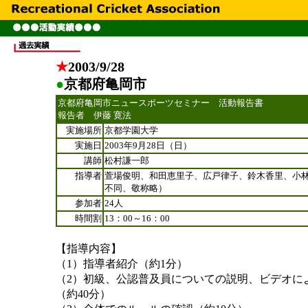
●
★
2003/
9/28
●
京都府亀岡市
京都府亀岡市ニュースポーツセミナー 活動報告書
報告者 伊藤 寛法
実施場所
京都学園大学
実施日
2003年9月28日（日）
講師
松村謙一郎
指導者
萱場俊明、和田恵里子、広戸律子、鈴木香里、小
不同、敬称略）
参加者
24人
時間割
13：00～16：00
【指導内容】
（1）指導者紹介（約1分）
（2）初級、公認普及員についての説明、ビデオに
（約40分）