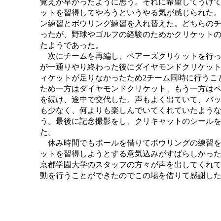
覚えが早かったように思う。それに希望してうけ
ットを習得してやろうというやる気が感じられた
ン練習とボウリング練習を入れ替えた。どちらの
ったが、野球やゴルフの経験のためかクリケット
たようであった。
次にチームを再編し、ペアーズクリケットを行っ
が一通りやり終わった後にダイヤモンドクリケッ
ィケットが足りなかったため2チーム同時に行うこ
ため一方はダイヤモンドクリケット、もう一方は
を続け、途中で交代した。声もよく出ていて、バ
も少なく、何よりも楽しんでいてくれていたよう
う。最後に記念撮影をし、クリキャットのシール
た。
休み時間でもボールを借りてボウリングの練習を
ットを習得しようとする意気込みがすばらしかっ
京都学園大学のスタッフの方々が声を出してくれ
動を行うことができたのでこの場を借りて感謝し