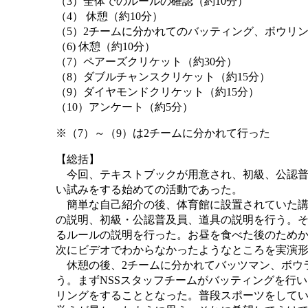
（3）全体でのルールの確認（約10分）
（4） 休憩（約10分）
（5）2チームに分かれてのバッティング、ボウリン
（6) 休憩（約10分）
（7）ペアーズクリケット（約30分）
（8）ダブルチャンスクリケット（約15分）
（9）ダイヤモンドクリケット（約15分）
（10）アンケート（約5分）
※（7）～（9）は2チームに分かれて行った
【総括】
今回、テキストブックが用意され、初級、公認普
い試みをする始めての活動であった。
簡単な自己紹介の後、体育館に設置されていた講
の説明、初級・公認普及員、道具の説明を行う。
るルールの説明を行った。お昼を食べた後のため
次にビデオでわからなかったようなところを実演
休憩の後、2チームに分かれてバッツマン、ボウ
う。まずNSSスタッフチームがバッティングを行
リングをすることとなった。普段スポーツをして