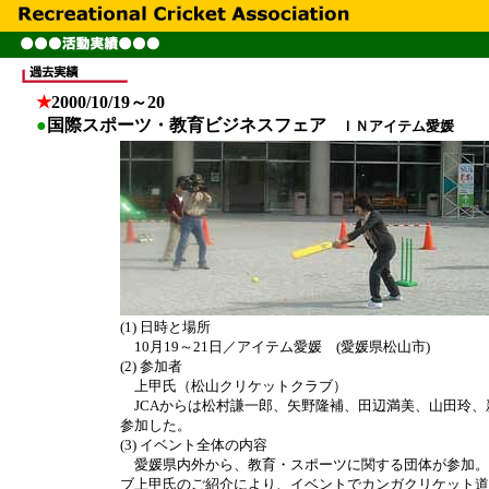
●
★
2000/10/19～20
●
国際スポーツ・教育ビジネスフェア
ＩＮアイテム愛媛
(1) 日時と場所
10月19～21日／アイテム愛媛 (愛媛県松山市)
(2) 参加者
上甲氏（松山クリケットクラブ）
JCAからは松村謙一郎、矢野隆補、田辺満美、山田玲、
参加した。
(3) イベント全体の内容
愛媛県内外から、教育・スポーツに関する団体が参加。J
ブ上甲氏のご紹介により、イベントでカンガクリケット道